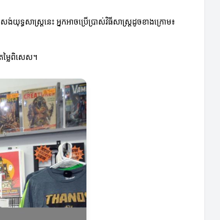
្ធសាស្ត្រនេះ អ្នកអាចប្រើប្រាស់វិធីសាស្ត្រដូចខាងក្រោម៖
តម្លៃពិសេស។