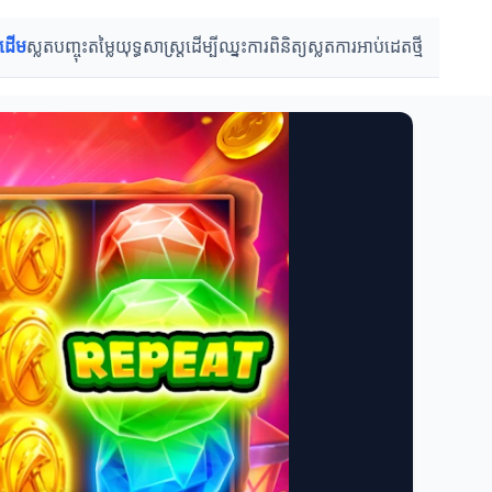
រដើម
ស្លតបញ្ចុះតម្លៃ
យុទ្ធសាស្ត្រដើម្បីឈ្នះ
ការពិនិត្យស្លត
ការអាប់ដេតថ្មី