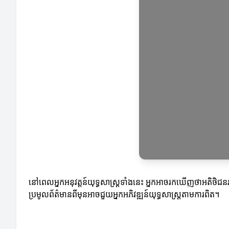
នៅពេលអ្នកអនុវត្តន៍យុទ្ធសាស្ត្រទាំងនេះ អ្នកអាចរកឃើញថាអតិថិជនរ
ប្រមូលព័ត៌មានពីមុនអាចជួយអ្នកអភិវឌ្ឍន៍យុទ្ធសាស្ត្រតាមការពិត។