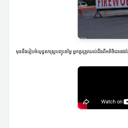
មុននឹងរៀបចំយុទ្ធសាស្ត្របញ្ចុះតម្លៃ អ្នកគួរត្រូវយល់ដឹងពីអតិថិជនផ