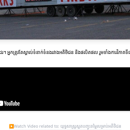
ងដែរ។ អ្នកត្រូវតែស្គាល់ទំនាក់ទំនងរវាងអតិថិជន និងផលិតផល រួមទាំងការវិភាគទី
▶
Watch Video related to: យុទ្ធសាស្ត្រស្លតបញ្ចុះតម្លៃសម្រាប់អតិថិជន