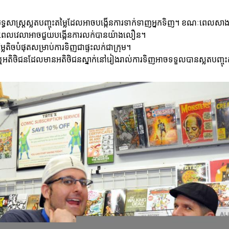
ាស្ត្រស្លតបញ្ចុះតម្លៃដែលអាចបង្កើនការទាក់ទាញអ្នកទិញ។ ខណៈពេលសាងសង់យុទ
ានកំណត់ពេលវេលាអាចជួយបង្កើនការលក់បានយ៉ាងលឿន។
នតម្លៃតិចបំផុតសម្រាប់ការទិញជាផ្ទះលក់ជាក្រុម។
ីឬអតិថិជនដែលមានអតិថិជនស្នាក់នៅរៀងរាល់ការទិញអាចទទួលបានស្លតបញ្ចុះ