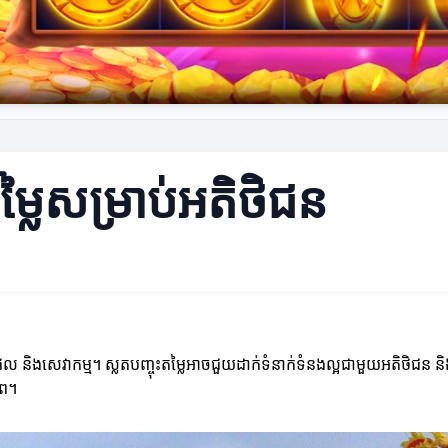
តម្លៃសម្រាប់អតិថិជន
ងសេវាកម្ម។ ស្លតបញ្ចុះតម្លៃអាចជួយដាក់ទំនាក់ទំនងល្អជាមួយអតិថិជន និងបង្កើ
ាព។