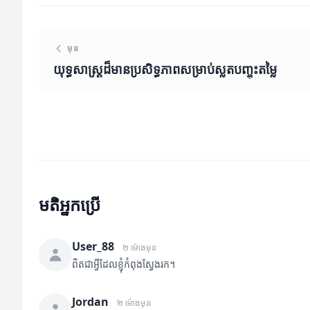
មុន
យុទ្ធសាស្ត្រដ៏មានប្រសិទ្ធភាពសម្រាប់ស្លតបញ្ចុះតម្លៃ
មតិអ្នកប្រើ
User_88
២ ម៉ោងមុន
ពិតជាអ្វីដែលខ្ញុំកំពុងស្វែងរក។
Jordan
២ ម៉ោងមុន