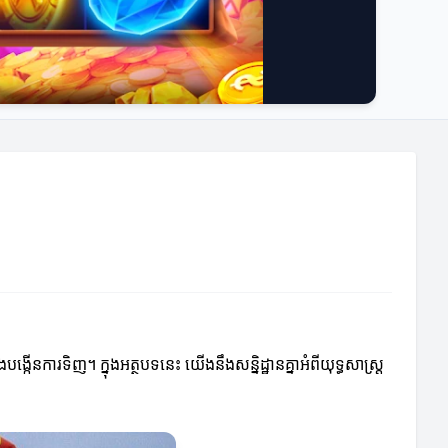
នការទិញ។ ក្នុងអត្ថបទនេះ យើងនឹងសន្និដ្ឋានគ្នាអំពីយុទ្ធសាស្ត្រ