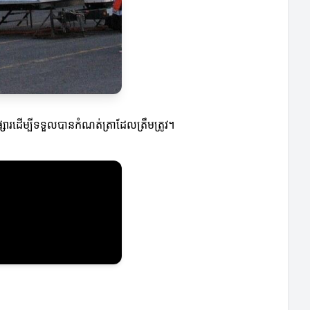
ផ្សារដើម្បីទទួលបានកំណត់ត្រាដែលត្រឹមត្រូវ។