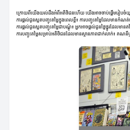
ក្រោយពីយើងយល់ដឹងអំពីអតិថិជនហើយ យើងអាចចាប់ផ្តើមរៀបចំយុទ្ធស
ការផ្តល់ជូនស្លតបញ្ចុះតម្លៃក្នុងពេលខ្លី៖ ការបញ្ចុះតម្លៃដែលម
ការផ្តល់ជូនស្លតបញ្ចុះតម្លៃជាបណ្ដុំ៖ អ្នកអាចផ្តល់ជូនថ្លៃថ្នូរដែលមា
ការបញ្ចុះតម្លៃសម្រាប់អតិថិជនដែលមានស្ថានភាពជាក់លាក់៖ គណន