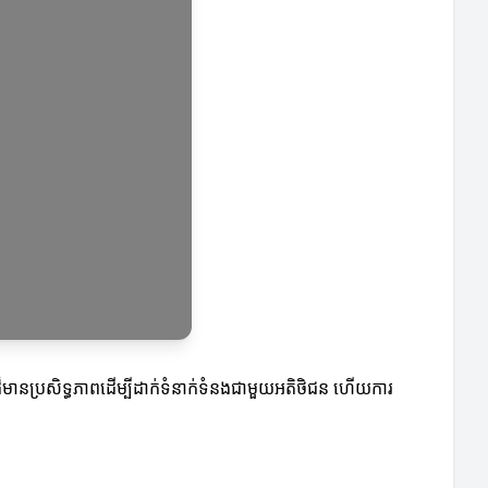
រដ៏មានប្រសិទ្ធភាពដើម្បីដាក់ទំនាក់ទំនងជាមួយអតិថិជន ហើយការ