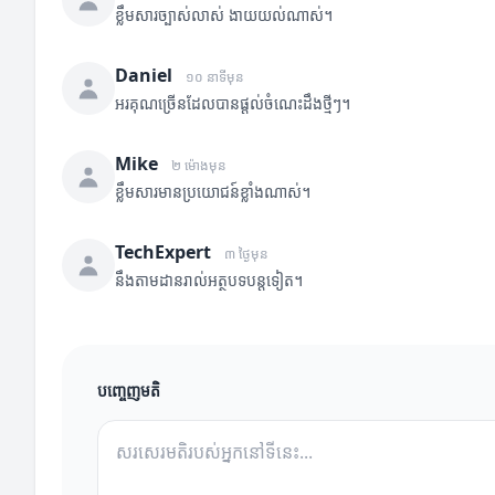
ខ្លឹមសារច្បាស់លាស់ ងាយយល់ណាស់។
Daniel
១០ នាទីមុន
អរគុណច្រើនដែលបានផ្តល់ចំណេះដឹងថ្មីៗ។
Mike
២ ម៉ោងមុន
ខ្លឹមសារមានប្រយោជន៍ខ្លាំងណាស់។
TechExpert
៣ ថ្ងៃមុន
នឹងតាមដានរាល់អត្ថបទបន្តទៀត។
បញ្ចេញមតិ