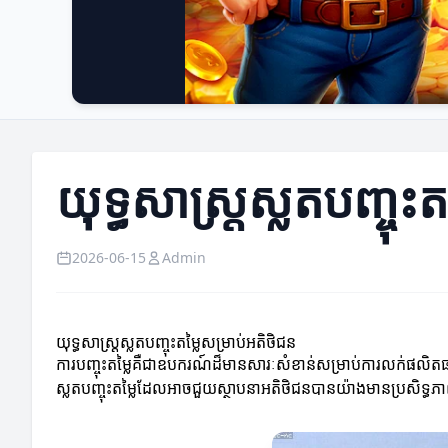
យុទ្ធសាស្ត្រស្លតបញ្ចុះ
2026-06-15
Admin
យុទ្ធសាស្ត្រស្លតបញ្ចុះតម្លៃសម្រាប់អតិថិជន
ការបញ្ចុះតម្លៃគឺជាឧបករណ៍ដ៏មានសារៈសំខាន់សម្រាប់ការលក់ផលិតផល និ
ស្លតបញ្ចុះតម្លៃដែលអាចជួយស្ថាបនាអតិថិជនបានយ៉ាងមានប្រសិទ្ធភ