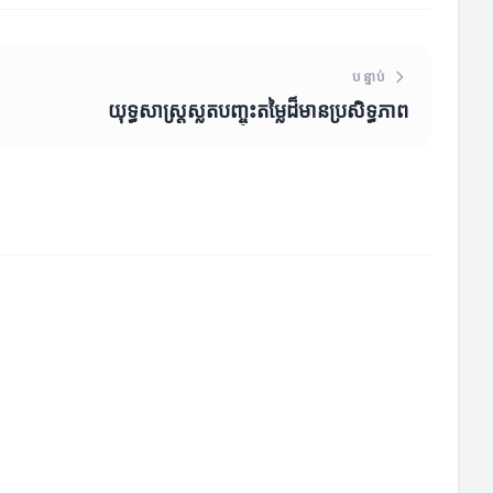
បន្ទាប់
យុទ្ធសាស្ត្រស្លតបញ្ចុះតម្លៃដ៏មានប្រសិទ្ធភាព