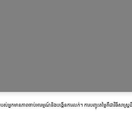
បស់អ្នកមានភាពចាប់អារម្មណ៍និងបង្កើនការលក់។ ការបញ្ចុះតម្លៃគឺជាវិធីសាស្ត្