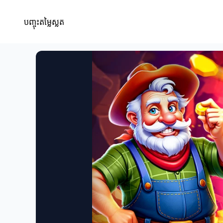
បញ្ចុះតម្លៃស្លត