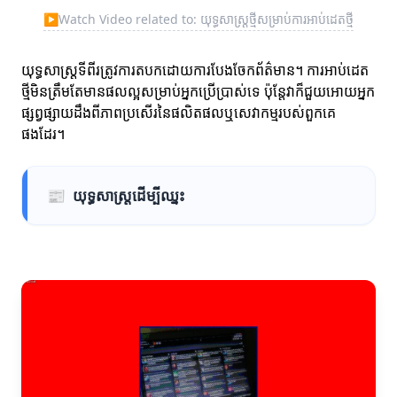
▶
Watch Video related to: យុទ្ធសាស្ត្រថ្មីសម្រាប់ការអាប់ដេតថ្មី
យុទ្ធសាស្ត្រទីពីរត្រូវការតបកដោយការបែងចែកព័ត៌មាន។ ការអាប់ដេត
ថ្មីមិនត្រឹមតែមានផលល្អសម្រាប់អ្នកប្រើប្រាស់ទេ ប៉ុន្តែវាក៏ជួយអោយអ្នក
ផ្សព្វផ្សាយដឹងពីភាពប្រសើរនៃផលិតផលឬសេវាកម្មរបស់ពួកគេ
ផងដែរ។
📰
យុទ្ធសាស្ត្រដើម្បីឈ្នះ