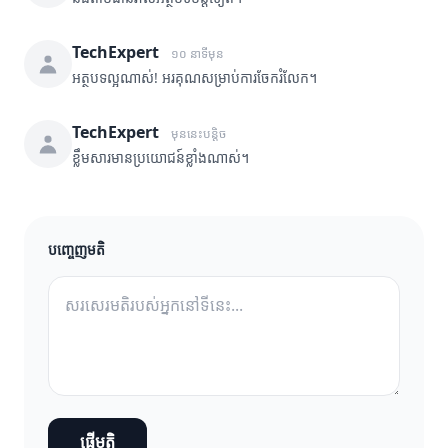
TechExpert
១០ នាទីមុន
អត្ថបទល្អណាស់! អរគុណសម្រាប់ការចែករំលែក។
TechExpert
មុននេះបន្តិច
ខ្លឹមសារមានប្រយោជន៍ខ្លាំងណាស់។
បញ្ចេញមតិ
ផ្ញើមតិ