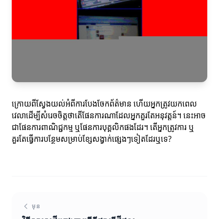
ក្រោយពីស្វែងយល់អំពីការបែងចែកព័ត៌មាន ហើយអ្នកត្រូវយកពេល
វេលាដើម្បីសំរេចចិត្តថាតើផែនការណាដែលអ្នកគួរតែអនុវត្តន៍។ នេះអាច
ជាផែនការពាណិជ្ជកម្ម ឬផែនការបុគ្គលិកផងដែរ។ តើអ្នកត្រូវការ ឬ
គួរតែធ្វើការបន្ថែមសម្រាប់ខ្សែសង្វាក់ផ្សេងៗទៀតដែរឬទេ?
មុន