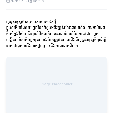
2026-06-30
Admin
យុទ្ធសាស្ត្រថ្មីសម្រាប់ការអាប់ដេតថ្មី
ក្នុងសម័យដែលបច្ចេកវិទ្យាកំពុងអភិវឌ្ឍន៍យ៉ាងឆាប់រហ័ស ការអាប់ដេត
ថ្មីនៅក្នុងវិស័យទីផ្សារឌីជីថលក៏មានសារៈសំខាន់មិនខានដែរ។ អ្នក
បង្កើតមាតិកានិងអ្នកគ្រប់គ្រងម៉ាកត្រូវតែយល់ដឹងពីយុទ្ធសាស្ត្រថ្មីៗដើម្បី
ធានាថាពួកគេនឹងអាចជួបប្រទះនឹងភាពជោគជ័យ។