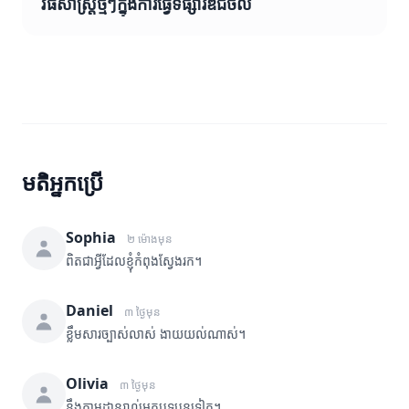
វិធីសាស្ត្រថ្មីៗក្នុងការធ្វើទីផ្សារឌីជីថល
មតិអ្នកប្រើ
Sophia
២ ម៉ោងមុន
ពិតជាអ្វីដែលខ្ញុំកំពុងស្វែងរក។
Daniel
៣ ថ្ងៃមុន
ខ្លឹមសារច្បាស់លាស់ ងាយយល់ណាស់។
Olivia
៣ ថ្ងៃមុន
នឹងតាមដានរាល់អត្ថបទបន្តទៀត។