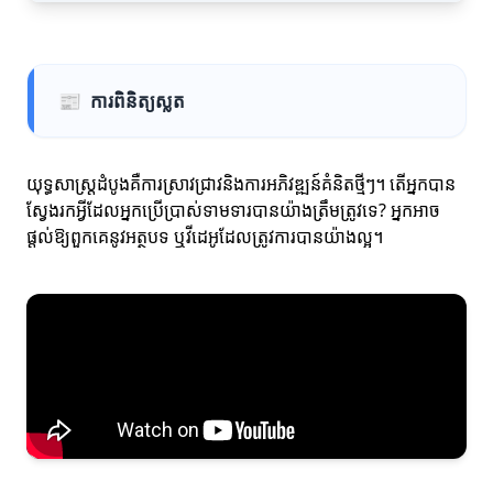
📰
ការពិនិត្យស្លត
យុទ្ធសាស្ត្រដំបូងគឺការស្រាវជ្រាវនិងការអភិវឌ្ឍន៍គំនិតថ្មីៗ។ តើអ្នកបាន
ស្វែងរកអ្វីដែលអ្នកប្រើប្រាស់ទាមទារបានយ៉ាងត្រឹមត្រូវទេ? អ្នកអាច
ផ្តល់ឱ្យពួកគេនូវអត្ថបទ ឬវីដេអូដែលត្រូវការបានយ៉ាងល្អ។