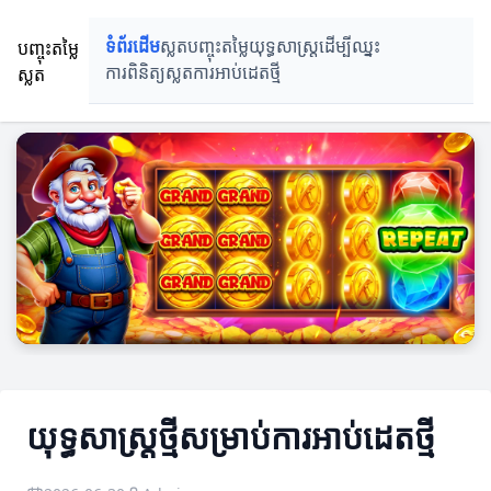
បញ្ចុះតម្លៃ
ទំព័រដើម
ស្លតបញ្ចុះតម្លៃ
យុទ្ធសាស្ត្រដើម្បីឈ្នះ
ស្លត
ការពិនិត្យស្លត
ការអាប់ដេតថ្មី
យុទ្ធសាស្ត្រថ្មីសម្រាប់ការអាប់ដេតថ្មី