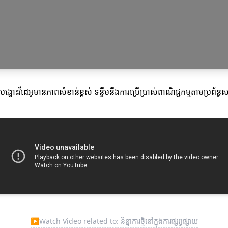
្ហោះវីដេអូមានភាពសំខាន់ខ្ពស់ ទន្ទឹមនឹងការប្រើប្រាស់ពាណិជ្ជកម្មតាមប្រព័ន្ធសង
▶
Watch Video related to: និន្នាការថ្មីនៅក្នុងការផ្សព្វផ្សាយ