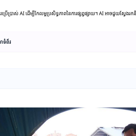
រប្រើប្រាស់ AI ដើម្បីកែលម្អប្រសិទ្ធភាពនៃការផ្សព្វផ្សាយ។ AI អាចជួយស្វែងរកន
ហទំព័រ