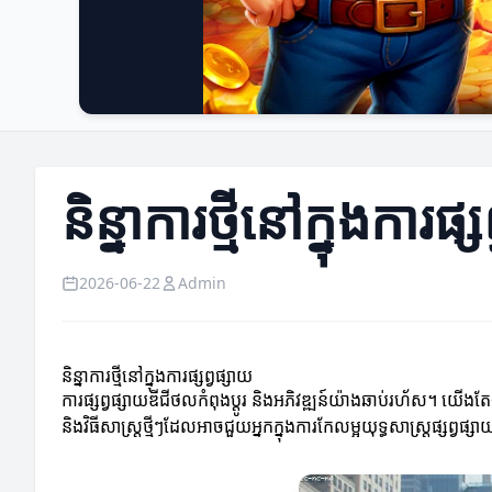
និន្នាការថ្មីនៅក្នុងការផ្
2026-06-22
Admin
និន្នាការថ្មីនៅក្នុងការផ្សព្វផ្សាយ
ការផ្សព្វផ្សាយឌីជីថលកំពុងប្តូរ និងអភិវឌ្ឍន៍យ៉ាងឆាប់រហ័ស។ យើងតែងតែ
និងវិធីសាស្ត្រថ្មីៗដែលអាចជួយអ្នកក្នុងការកែលម្អយុទ្ធសាស្ត្រផ្សព្វផ្ស