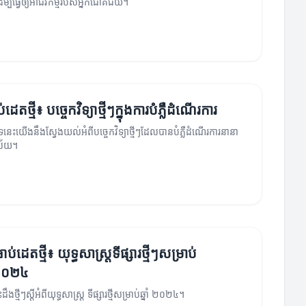
ើម្បីធ្វើឲ្យអាជីវកម្មរបស់អ្នកជោគជ័យ។
ដេតថ្មី៖ បច្ចេកវិទ្យាថ្មីៗក្នុងការបំភ្លឺដំណើរការ
ថបទនេះយើងនឹងស្វែងយល់អំពីបច្ចេកវិទ្យាថ្មីៗដែលបានបំភ្លឺដំណើរការនានា
ិស័យ។
ាប់ដេតថ្មី៖ យុទ្ធសាស្ត្រទីផ្សារថ្មីៗសម្រាប់
ាំ២០២៤
ឹងថ្មីៗស្តីអំពីយុទ្ធសាស្ត្រ ទីផ្សារថ្មីសម្រាប់ឆ្នាំ ២០២៤។