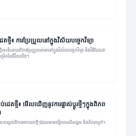
េតថ្មី៖ ការប្រែប្រួលនៅក្នុងវិស័យបច្ចេកវិទ្យា
មីនេះនិយាយពីការប្រែប្រួលនានានៅក្នុងវិស័យបច្ចេកវិទ្យា និងវិធីដែលវា
រិតនៃជីវិតយើង។
ប់ដេតថ្មី៖ មើលឃើញនូវការផ្លាស់ប្ដូរថ្មីៗក្នុងពិភព
ម
នេះពន្យល់ពីការអាប់ដេតថ្មីៗដែលមានឥទ្ធិពលលើសង្គម និងពិភពក្រៅ។