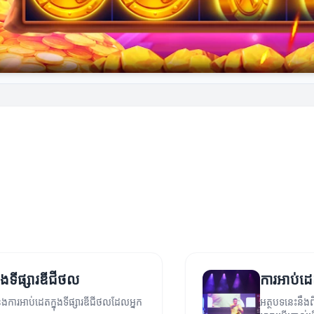
្នុងទីផ្សារឌីជីថល
ការអាប់ដេត
ីៗនិងការអាប់ដេតក្នុងទីផ្សារឌីជីថលដែលអ្នក
អត្ថបទនេះនឹងពិ