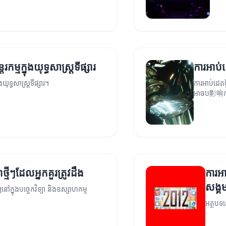
រកម្មក្នុងយុទ្ធសាស្ត្រទីផ្សារ
ការអាប់ដ
ងយុទ្ធសាស្ត្រទីផ្សារ។
ការអាប់ដេតថ្
អាចប影响កម្
យាថ្មីៗដែលអ្នកគួរត្រូវដឹង
ការអា
សង្គ
នៅក្នុងបច្ចេកវិទ្យា និងឧស្សាហកម្ម
អត្ថបទ