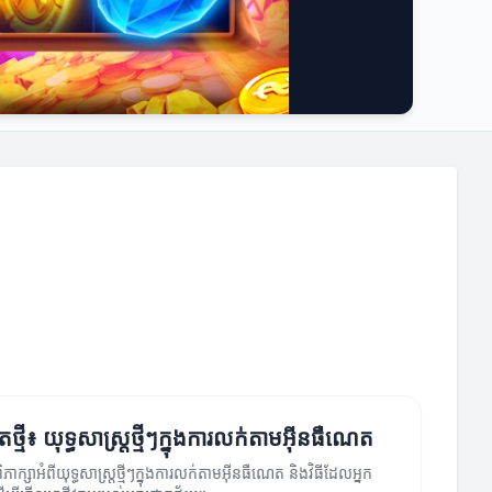
ថ្មី៖ យុទ្ធសាស្ត្រថ្មីៗក្នុងការលក់តាមអ៊ីនធឺណេត
ភាក្សាអំពីយុទ្ធសាស្ត្រថ្មីៗក្នុងការលក់តាមអ៊ីនធឺណេត និងវិធីដែលអ្នក