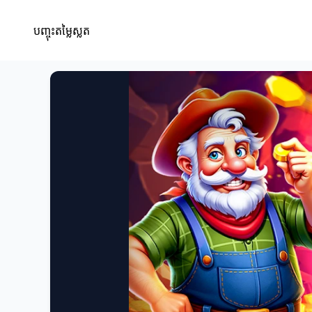
បញ្ចុះតម្លៃស្លត