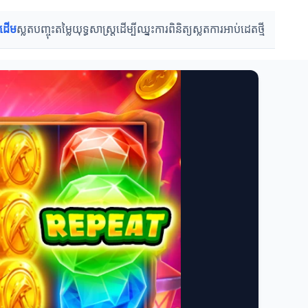
រដើម
ស្លតបញ្ចុះតម្លៃ
យុទ្ធសាស្ត្រដើម្បីឈ្នះ
ការពិនិត្យស្លត
ការអាប់ដេតថ្មី