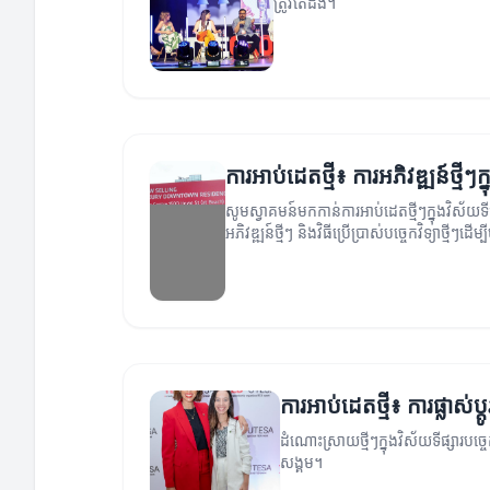
ត្រូវតែដឹង។
ការអាប់ដេតថ្មី៖ ការអភិវឌ្ឍន៍ថ្មីៗក្ន
សូមស្វាគមន៍មកកាន់ការអាប់ដេតថ្មីៗក្នុងវិស័យទី
អភិវឌ្ឍន៍ថ្មីៗ និងវិធីប្រើប្រាស់បច្ចេកវិទ្យាថ្មីៗដើម
ការអាប់ដេតថ្មី៖ ការផ្លាស់ប្ដូរប
ដំណោះស្រាយថ្មីៗក្នុងវិស័យទីផ្សារបច្ចេក
សង្គម។