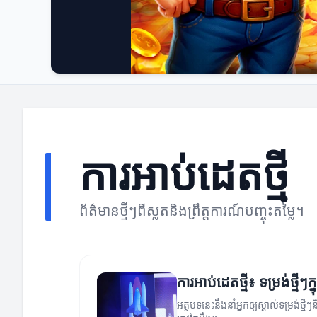
ការអាប់ដេតថ្មី
ព័ត៌មានថ្មីៗពីស្លតនិងព្រឹត្តការណ៍បញ្ចុះតម្លៃ។
ការអាប់ដេតថ្មី៖ ទម្រង់ថ្មីៗក
អត្ថបទនេះនឹងនាំអ្នកឲ្យស្គាល់ទម្រង់ថ្ម