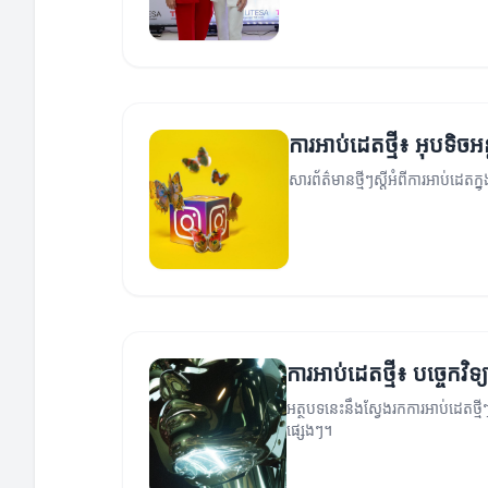
ការអាប់ដេតថ្មី៖ អុបទិចអន្ត
សារព័ត៌មានថ្មីៗស្តីអំពីការអាប់ដេតក្នុ
ការអាប់ដេតថ្មី៖ បច្ចេកវិទ្
អត្ថបទនេះនឹងស្វែងរកការអាប់ដេតថ្មីៗ
ផ្សេងៗ។