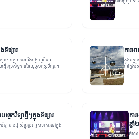
អាចប្រើប្រាស់ដ
ុងទីផ្សារ
ការអាប់
ផ្សារ។ អត្ថបទនេះនឹងបង្ហាញពីការ
ក្នុងអត្
្បីបង្កើនប្រសិទ្ធភាពនៃយុទ្ធសាស្ត្រទីផ្សារ។
នៅក្នុងវ
ច្ចេកវិទ្យាថ្មីៗក្នុងទីផ្សារ
ការអ
ឆ្ន
វិទ្យាអាចផ្លាស់ប្ដូរប្រព័ន្ធសហការនៅក្នុង
ចំណេះដ