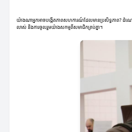
យ៉ាងណាអ្នកអាចបង្កើតភាពសហការណ៍ដែលមានប្រសិទ្ធភាព? ដំណោះ
លាស់ និងការចូលរួមយ៉ាងសកម្មពីសមាជិកគ្រប់គ្នា។