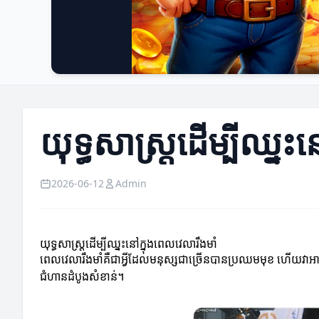
យុទ្ធសាស្ត្រដើម្បីឈ្នះ
2026-06-12
Admin
យុទ្ធសាស្ត្រដើម្បីឈ្នះនៅក្នុងពេលវេលារឹងមាំ
ពេលវេលារឹងមាំគឺជាអ្វីដែលមនុស្សជាច្រើនបានប្រឈមមុខ ហើយវាអាចនាំឲ
ជំហានដំបូងសំខាន់។