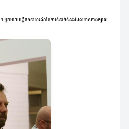
។ អ្នកអាចបង្កើតឧទាហរណ៍នៃការទំនាក់ទំនងដែលមានភាពច្បាស់