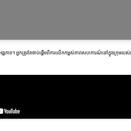
ក្នុងអង្គភាព។ អ្នកត្រូវតែចាប់ផ្តើមពីការលើកកម្ពស់ភាពសហការណ៍នៅក្នុងក្រុមរប