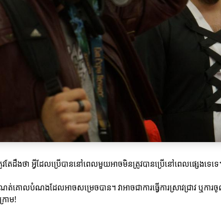
 អ្នកត្រូវតែដឹងថា អ្វីដែលប្រើបាននៅពេលមួយអាចមិនត្រូវបានប្រើនៅពេលផ្សេងទេទ
និងកំណត់គោលបំណងដែលអាចសម្រេចបាន។ វាអាចជាការធ្វើការស្រាវជ្រាវ ឬការចូលរ
្រោម!