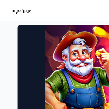
បញ្ចុះតម្លៃស្លត