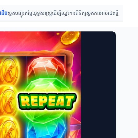
រដើម
ស្លតបញ្ចុះតម្លៃ
យុទ្ធសាស្ត្រដើម្បីឈ្នះ
ការពិនិត្យស្លត
ការអាប់ដេតថ្មី