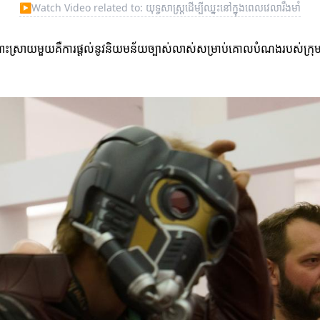
▶
Watch Video related to: យុទ្ធសាស្ត្រដើម្បីឈ្នះនៅក្នុងពេលវេលារឹងមាំ
ស្រាយមួយគឺការផ្តល់នូវនិយមន័យច្បាស់លាស់សម្រាប់គោលបំណងរបស់ក្រុម