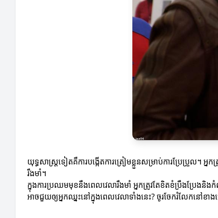
យុទ្ធសាស្ត្រ​ទៀត​គឺការបង្កើតការត្រៀមខ្លួនសម្រាប់ការប្រែប្រួល។
រឹងមាំ។
ក្នុងការប្រឈមមុខនឹងពេលវេលារឹងមាំ អ្នកត្រូវតែខិតខំប្រឹងប្រែង
អាចជួយឲ្យអ្នកឈ្នះនៅក្នុងពេលវេលាទាំងនេះ? ចូរចែករំលែកនៅខាងក