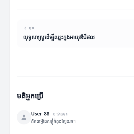
មុន
យុទ្ធសាស្ត្រដើម្បីឈ្នះក្នុងអាយុឌីជីថល
មតិអ្នកប្រើ
User_88
២ ម៉ោងមុន
ពិតជាអ្វីដែលខ្ញុំកំពុងស្វែងរក។