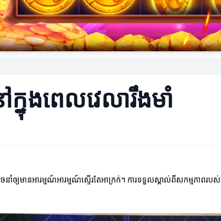
នៅក្នុងពេលវេលារឹងមាំ
្យមានអារម្មណ៍អារម្មណ៍ស្ទើរតែអាក្រក់។ ការទទួលស្គាល់ពីសកម្មភាពរបស់អ្នក ន