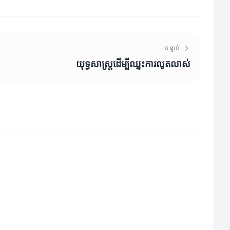
បន្ទាប់
យុទ្ធសាស្ត្រដើម្បីឈ្នះការលូតលាស់