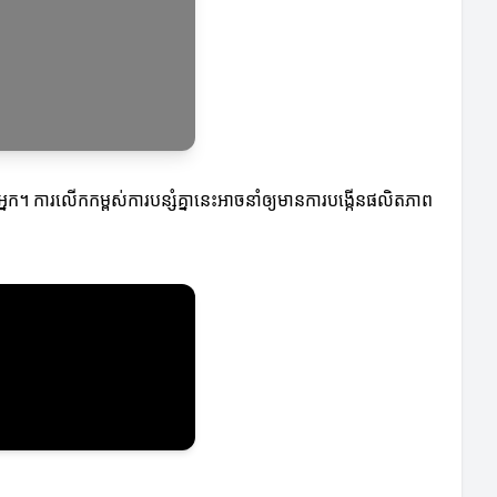
ស់អ្នក។ ការលើកកម្ពស់ការបន្សំគ្នានេះអាចនាំឲ្យមានការបង្កើនផលិតភាព