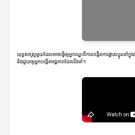
យុទ្ធសាស្ត្រមួយដែលអាចធ្វើឲ្យអ្នកឈ្នះគឺការបង្កើតការផ្លាស់ប្តូរនៅ
និងជួយឲ្យអ្នកបង្កើតអង្គភាពដែលរឹងមាំ។