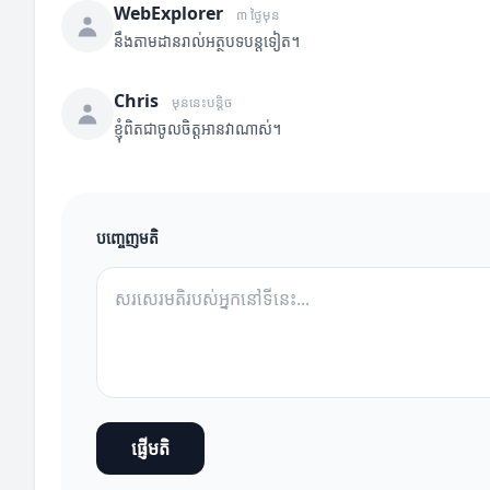
WebExplorer
៣ ថ្ងៃមុន
នឹងតាមដានរាល់អត្ថបទបន្តទៀត។
Chris
មុននេះបន្តិច
ខ្ញុំពិតជាចូលចិត្តអានវាណាស់។
បញ្ចេញមតិ
ផ្ញើមតិ