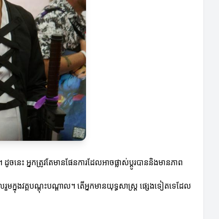
េ។ ដូចនេះ អ្នកត្រូវតែមានផែនការដែលអាចផ្លាស់ប្តូរបាននិងមានភាព
ួមក្នុងវគ្គបណ្តុះបណ្តាល។ តើអ្នកមានយុទ្ធសាស្ត្រ ផ្សេងទៀតទេដែល