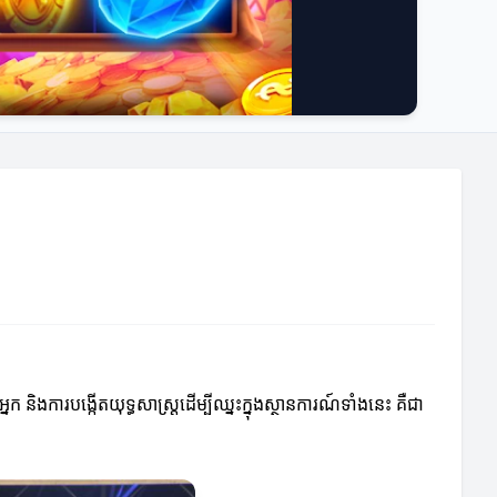
ិងការបង្កើតយុទ្ធសាស្ត្រដើម្បីឈ្នះក្នុងស្ថានការណ៍ទាំងនេះ គឺជា